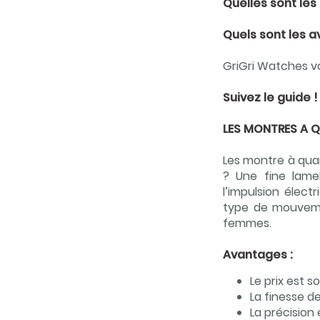
Quelles sont le
Quels sont les 
GriGri Watches vou
Suivez le guide !
LES MONTRES A 
Les montre à quar
? Une fine lame
l’impulsion élect
type de mouveme
femmes.
Avantages :
Le prix est
La finesse 
La précision