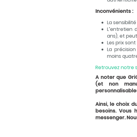
Inconvénients :
La sensibili
L’entretien
ans), et peu
Les prix son
La précisio
moins quatre
Retrouvez notre 
A noter que Gr
(et non manue
personnalisables
Ainsi, le choix
besoins. Vous 
messenger. Nous