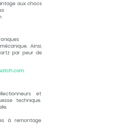
vantage aux chocs
es
n
troniques
écanique. Ainsi,
artz par peur de
-watch.com.
ectionneurs et
esse technique.
ile.
les à remontage