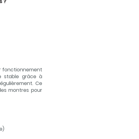
s ?
eur fonctionnement
e stable grâce à
 régulièrement. Ce
des montres pour
e)