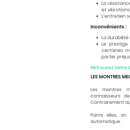
La résistanc
et vibrations
L’entretien 
Inconvénients :
La durabilit
Le prestig
certaines m
porter préju
Retrouvez notre s
LES MONTRES ME
Les montres m
connaisseurs d
Contrairement aux
Parmi elles, o
automatique.