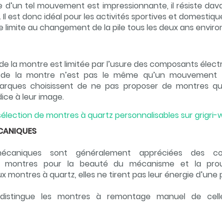
e d’un tel mouvement est impressionnante, il résiste da
. Il est donc idéal pour les activités sportives et domestiqu
se limite au changement de la pile tous les deux ans enviro
é de la montre est limitée par l’usure des composants élec
e de la montre n’est pas le même qu’un mouvement m
arques choisissent de ne pas proposer de montres qu
dice à leur image.
élection de montres à quartz personnalisables sur grigri
CANIQUES
écaniques sont généralement appréciées des coll
e montres pour la beauté du mécanisme et la prou
 montres à quartz, elles ne tirent pas leur énergie d’une p
n distingue les montres à remontage manuel de cel