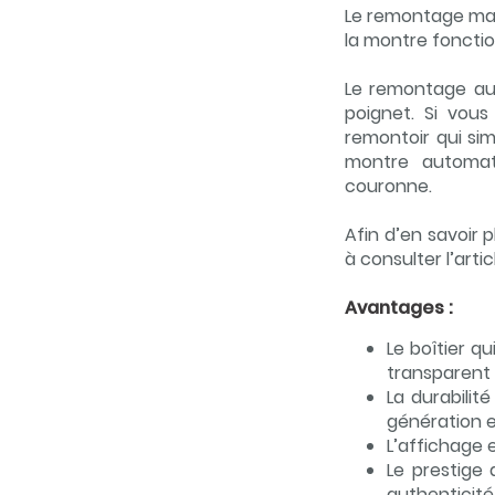
Le remontage man
la montre fonct
Le remontage au
poignet. Si vou
remontoir qui si
montre automat
couronne.
Afin d’en savoir
à consulter l’arti
Avantages :
Le boîtier q
transparent
La durabili
génération 
L’affichage 
Le prestige 
authenticité