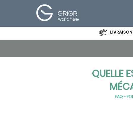
LIVRAISON
Créez votre
Montre
Spécifications
A propos de
QUELLE E
Nous
MÉCA
Boutique
Actu - Blog
FAQ - FO