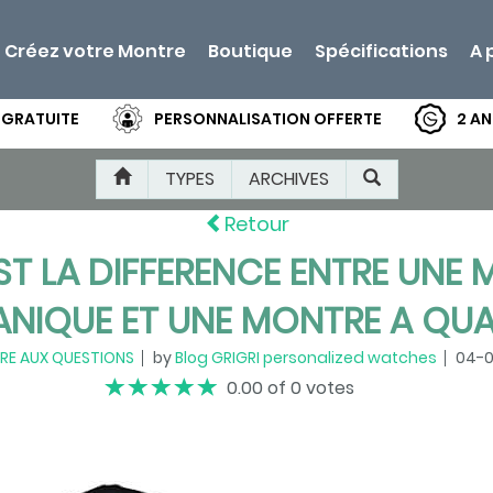
Créez votre Montre
Boutique
Spécifications
A 
 GRATUITE
PERSONNALISATION OFFERTE
2 AN
TYPES
ARCHIVES
Retour
ST LA DIFFERENCE ENTRE UNE
NIQUE ET UNE MONTRE A QUA
IRE AUX QUESTIONS
by
Blog GRIGRI personalized watches
04-0
0.00 of 0 votes